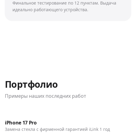
Финальное тестирование по 12 пунктам. Выдача
идеально работающего устройства.
Портфолио
Примеры наших последних работ
До / После
Телефоны
iPhone 17 Pro
Замена стекла с фирменной гарантией iLink 1 год
До / После