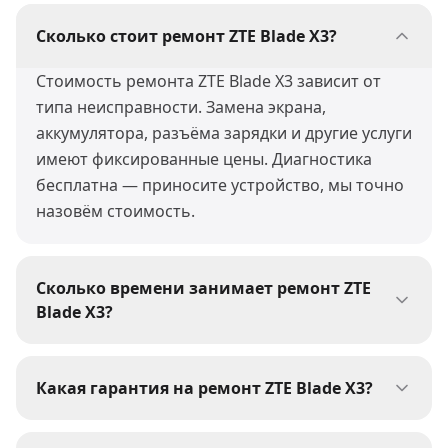
Сколько стоит ремонт ZTE Blade X3?
Стоимость ремонта ZTE Blade X3 зависит от
типа неисправности. Замена экрана,
аккумулятора, разъёма зарядки и другие услуги
имеют фиксированные цены. Диагностика
бесплатна — приносите устройство, мы точно
назовём стоимость.
Сколько времени занимает ремонт ZTE
Blade X3?
Большинство ремонтов ZTE Blade X3 мы
выполняем за 30-60 минут. Сложные работы
Какая гарантия на ремонт ZTE Blade X3?
(пайка, восстановление после воды) могут
На все виды ремонта ZTE Blade X3 мы даём
занять 1-3 дня. При сдаче устройства мастер