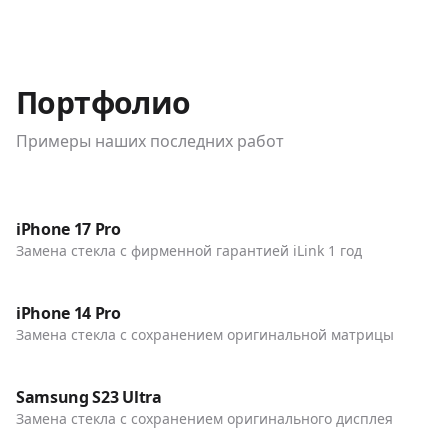
Портфолио
Примеры наших последних работ
До / После
Телефоны
iPhone 17 Pro
Замена стекла с фирменной гарантией iLink 1 год
До / После
Телефоны
iPhone 14 Pro
Замена стекла с сохранением оригинальной матрицы
До / После
Телефоны
Samsung S23 Ultra
Замена стекла с сохранением оригинального дисплея
До / После