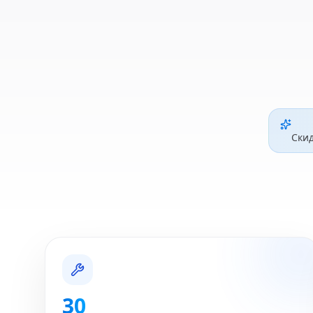
Ски
30