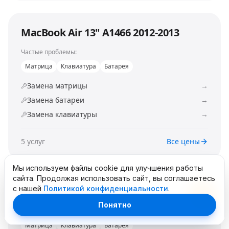
MacBook Air 13" A1466 2012-2013
Частые проблемы:
Матрица
Клавиатура
Батарея
Замена матрицы
→
Замена батареи
→
Замена клавиатуры
→
5
услуг
Все цены
Мы используем файлы cookie для улучшения работы
сайта. Продолжая использовать сайт, вы соглашаетесь
с нашей
Политикой конфиденциальности
.
MacBook Air 11" A1370
Понятно
Частые проблемы:
Матрица
Клавиатура
Батарея