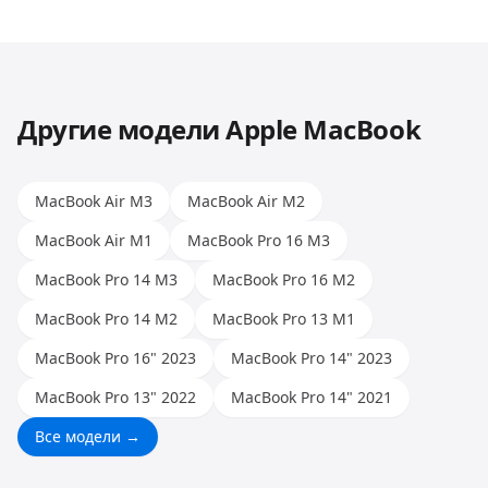
популярных брендов: Apple, Samsung, Xiaomi,
предложит решение.
Huawei, Honor и других. Опыт наших мастеров
позволяет работать с любыми моделями.
Другие модели
Apple MacBook
MacBook Air M3
MacBook Air M2
MacBook Air M1
MacBook Pro 16 M3
MacBook Pro 14 M3
MacBook Pro 16 M2
MacBook Pro 14 M2
MacBook Pro 13 M1
MacBook Pro 16" 2023
MacBook Pro 14" 2023
MacBook Pro 13" 2022
MacBook Pro 14" 2021
Все модели →