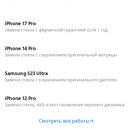
До / После
Телефоны
iPhone 17 Pro
Замена стекла с фирменной гарантией iLink 1 год
До / После
Телефоны
iPhone 14 Pro
Замена стекла с сохранением оригинальной матрицы
До / После
Телефоны
Samsung S23 Ultra
Замена стекла с сохранением оригинального дисплея
До / После
Телефоны
iPhone 12 Pro
Замена стекла, АКБ и восстановление верхнего динамика
Смотреть все работы