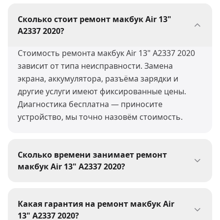
Сколько стоит ремонт макбук Air 13"
A2337 2020?
Стоимость ремонта макбук Air 13" A2337 2020
зависит от типа неисправности. Замена
экрана, аккумулятора, разъёма зарядки и
другие услуги имеют фиксированные цены.
Диагностика бесплатна — приносите
устройство, мы точно назовём стоимость.
Сколько времени занимает ремонт
макбук Air 13" A2337 2020?
Большинство ремонтов макбук Air 13" A2337
2020 мы выполняем за 30-60 минут. Сложные
Какая гарантия на ремонт макбук Air
работы (пайка, восстановление после воды)
13" A2337 2020?