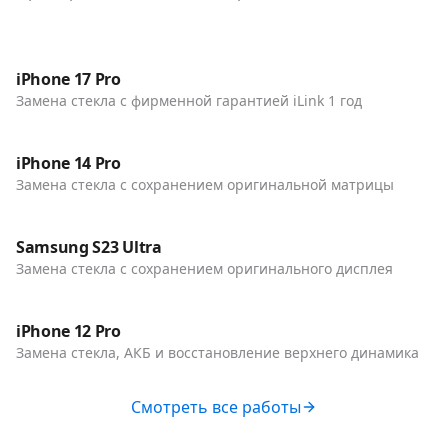
До / После
Телефоны
iPhone 17 Pro
Замена стекла с фирменной гарантией iLink 1 год
До / После
Телефоны
iPhone 14 Pro
Замена стекла с сохранением оригинальной матрицы
До / После
Телефоны
Samsung S23 Ultra
Замена стекла с сохранением оригинального дисплея
До / После
Телефоны
iPhone 12 Pro
Замена стекла, АКБ и восстановление верхнего динамика
Смотреть все работы