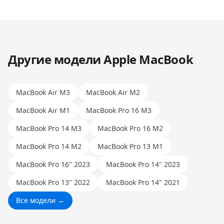
популярных брендов: Apple, Samsung, Xiaomi,
причину и предложит решение.
Huawei, Honor и других. Опыт наших мастеров
позволяет работать с любыми моделями.
Другие модели
Apple MacBook
MacBook Air M3
MacBook Air M2
MacBook Air M1
MacBook Pro 16 M3
MacBook Pro 14 M3
MacBook Pro 16 M2
MacBook Pro 14 M2
MacBook Pro 13 M1
MacBook Pro 16" 2023
MacBook Pro 14" 2023
MacBook Pro 13" 2022
MacBook Pro 14" 2021
Все модели →