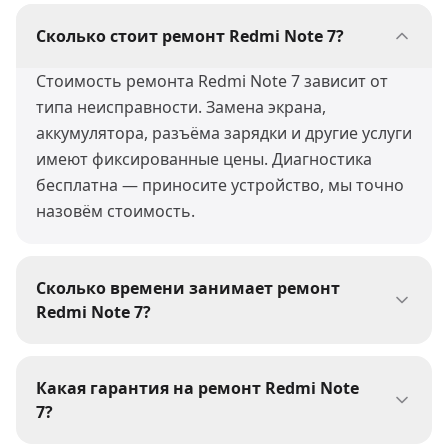
Сколько стоит ремонт Redmi Note 7?
Стоимость ремонта Redmi Note 7 зависит от
типа неисправности. Замена экрана,
аккумулятора, разъёма зарядки и другие услуги
имеют фиксированные цены. Диагностика
бесплатна — приносите устройство, мы точно
назовём стоимость.
Сколько времени занимает ремонт
Redmi Note 7?
Большинство ремонтов Redmi Note 7 мы
выполняем за 30-60 минут. Сложные работы
Какая гарантия на ремонт Redmi Note
(пайка, восстановление после воды) могут
7?
занять 1-3 дня. При сдаче устройства мастер