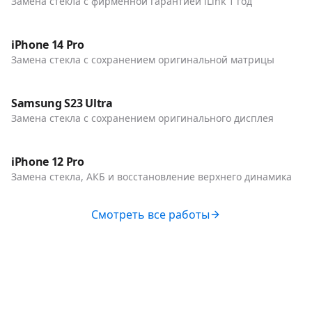
Замена стекла с фирменной гарантией iLink 1 год
До / После
Телефоны
iPhone 14 Pro
Замена стекла с сохранением оригинальной матрицы
До / После
Телефоны
Samsung S23 Ultra
Замена стекла с сохранением оригинального дисплея
До / После
Телефоны
iPhone 12 Pro
Замена стекла, АКБ и восстановление верхнего динамика
Смотреть все работы