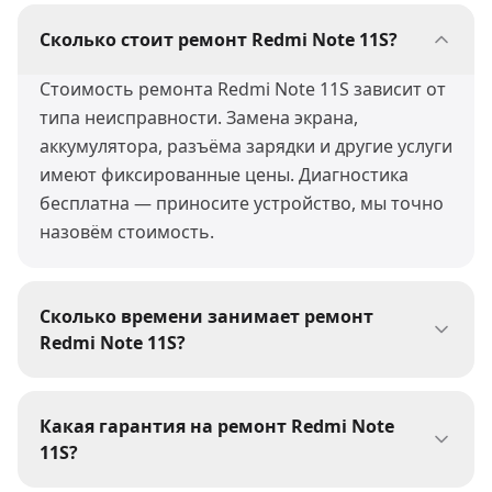
Сколько стоит ремонт Redmi Note 11S?
Стоимость ремонта Redmi Note 11S зависит от
типа неисправности. Замена экрана,
аккумулятора, разъёма зарядки и другие услуги
имеют фиксированные цены. Диагностика
бесплатна — приносите устройство, мы точно
назовём стоимость.
Сколько времени занимает ремонт
Redmi Note 11S?
Большинство ремонтов Redmi Note 11S мы
выполняем за 30-60 минут. Сложные работы
Какая гарантия на ремонт Redmi Note
(пайка, восстановление после воды) могут
11S?
занять 1-3 дня. При сдаче устройства мастер