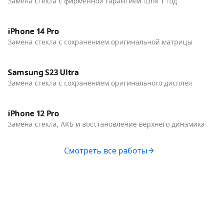
Замена стекла с фирменной гарантией iLink 1 год
До / После
Телефоны
iPhone 14 Pro
Замена стекла с сохранением оригинальной матрицы
До / После
Телефоны
Samsung S23 Ultra
Замена стекла с сохранением оригинального дисплея
До / После
Телефоны
iPhone 12 Pro
Замена стекла, АКБ и восстановление верхнего динамика
Смотреть все работы