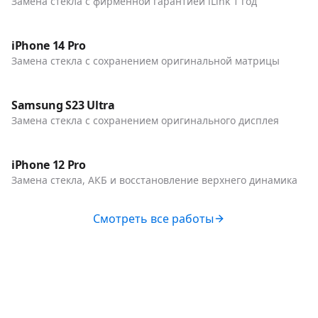
Замена стекла с фирменной гарантией iLink 1 год
До / После
Телефоны
iPhone 14 Pro
Замена стекла с сохранением оригинальной матрицы
До / После
Телефоны
Samsung S23 Ultra
Замена стекла с сохранением оригинального дисплея
До / После
Телефоны
iPhone 12 Pro
Замена стекла, АКБ и восстановление верхнего динамика
Смотреть все работы