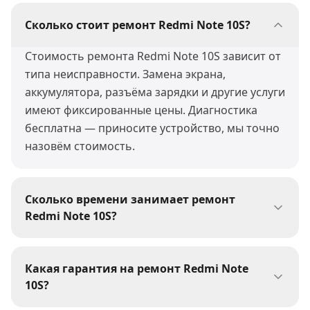
Сколько стоит ремонт Redmi Note 10S?
Стоимость ремонта Redmi Note 10S зависит от
типа неисправности. Замена экрана,
аккумулятора, разъёма зарядки и другие услуги
имеют фиксированные цены. Диагностика
бесплатна — приносите устройство, мы точно
назовём стоимость.
Сколько времени занимает ремонт
Redmi Note 10S?
Большинство ремонтов Redmi Note 10S мы
выполняем за 30-60 минут. Сложные работы
Какая гарантия на ремонт Redmi Note
(пайка, восстановление после воды) могут
10S?
занять 1-3 дня. При сдаче устройства мастер