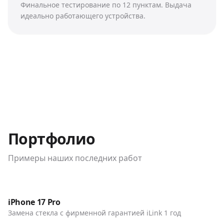
Финальное тестирование по 12 пунктам. Выдача
идеально работающего устройства.
Портфолио
Примеры наших последних работ
До / После
Телефоны
iPhone 17 Pro
Замена стекла с фирменной гарантией iLink 1 год
До / После