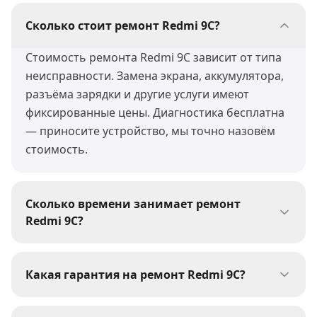
Сколько стоит ремонт Redmi 9C?
Стоимость ремонта Redmi 9C зависит от типа
неисправности. Замена экрана, аккумулятора,
разъёма зарядки и другие услуги имеют
фиксированные цены. Диагностика бесплатна
— приносите устройство, мы точно назовём
стоимость.
Сколько времени занимает ремонт
Redmi 9C?
Большинство ремонтов Redmi 9C мы
выполняем за 30-60 минут. Сложные работы
Какая гарантия на ремонт Redmi 9C?
(пайка, восстановление после воды) могут
На все виды ремонта Redmi 9C мы даём
занять 1-3 дня. При сдаче устройства мастер