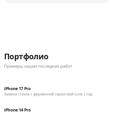
Портфолио
Примеры наших последних работ
До / После
Телефоны
iPhone 17 Pro
Замена стекла с фирменной гарантией iLink 1 год
До / После
Телефоны
iPhone 14 Pro