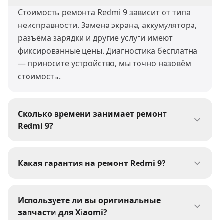
Стоимость ремонта Redmi 9 зависит от типа
неисправности. Замена экрана, аккумулятора,
разъёма зарядки и другие услуги имеют
фиксированные цены. Диагностика бесплатна
— приносите устройство, мы точно назовём
стоимость.
Сколько времени занимает ремонт
Redmi 9?
Большинство ремонтов Redmi 9 мы
выполняем за 30-60 минут. Сложные работы
Какая гарантия на ремонт Redmi 9?
(пайка, восстановление после воды) могут
На все виды ремонта Redmi 9 мы даём
занять 1-3 дня. При сдаче устройства мастер
гарантию 1 год. Гарантия распространяется на
сообщит точные сроки.
Используете ли вы оригинальные
выполненные работы и установленные
запчасти для Xiaomi?