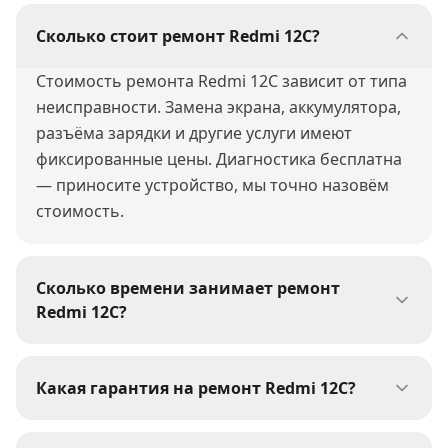
Сколько стоит ремонт Redmi 12C?
Стоимость ремонта Redmi 12C зависит от типа
неисправности. Замена экрана, аккумулятора,
разъёма зарядки и другие услуги имеют
фиксированные цены. Диагностика бесплатна
— приносите устройство, мы точно назовём
стоимость.
Сколько времени занимает ремонт
Redmi 12C?
Большинство ремонтов Redmi 12C мы
выполняем за 30-60 минут. Сложные работы
Какая гарантия на ремонт Redmi 12C?
(пайка, восстановление после воды) могут
На все виды ремонта Redmi 12C мы даём
занять 1-3 дня. При сдаче устройства мастер