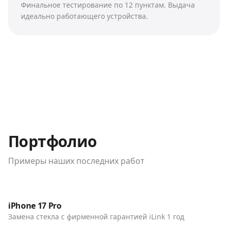
Финальное тестирование по 12 пунктам. Выдача
идеально работающего устройства.
Портфолио
Примеры наших последних работ
До / После
Телефоны
iPhone 17 Pro
Замена стекла с фирменной гарантией iLink 1 год
До / После