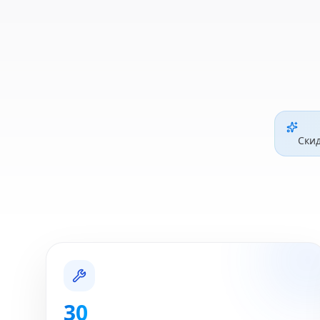
Ски
30