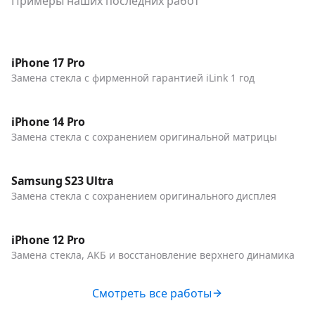
Примеры наших последних работ
До / После
Телефоны
iPhone 17 Pro
Замена стекла с фирменной гарантией iLink 1 год
До / После
Телефоны
iPhone 14 Pro
Замена стекла с сохранением оригинальной матрицы
До / После
Телефоны
Samsung S23 Ultra
Замена стекла с сохранением оригинального дисплея
До / После
Телефоны
iPhone 12 Pro
Замена стекла, АКБ и восстановление верхнего динамика
Смотреть все работы