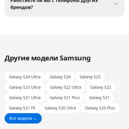
Работаете ли вы с телефоны других
проблемы с платой, залитие. Принесите
брендов?
устройство на бесплатную диагностику —
Да, мы ремонтируем телефоны всех
мастер определит причину и предложит
популярных брендов: Apple, Samsung, Xiaomi,
решение.
Huawei, Honor и других. Опыт наших мастеров
позволяет работать с любыми моделями.
Другие модели
Samsung
Galaxy S24 Ultra
Galaxy S24
Galaxy S23
Galaxy S23 Ultra
Galaxy S22 Ultra
Galaxy S22
Galaxy S21 Ultra
Galaxy S21 Plus
Galaxy S21
Galaxy S21 FE
Galaxy S20 Ultra
Galaxy S20 Plus
Все модели →