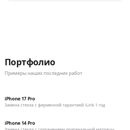
Портфолио
Примеры наших последних работ
До / После
Телефоны
iPhone 17 Pro
Замена стекла с фирменной гарантией iLink 1 год
До / После
Телефоны
iPhone 14 Pro
Замена стекла с сохранением оригинальной матрицы