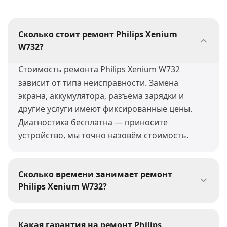
Сколько стоит ремонт Philips Xenium
W732?
Стоимость ремонта Philips Xenium W732
зависит от типа неисправности. Замена
экрана, аккумулятора, разъёма зарядки и
другие услуги имеют фиксированные цены.
Диагностика бесплатна — приносите
устройство, мы точно назовём стоимость.
Сколько времени занимает ремонт
Philips Xenium W732?
Большинство ремонтов Philips Xenium W732
мы выполняем за 30-60 минут. Сложные
Какая гарантия на ремонт Philips