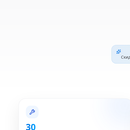
Ски
30