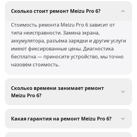
Сколько стоит ремонт Meizu Pro 6?
Стоимость ремонта Meizu Pro 6 зависит от
типа неисправности. Замена экрана,
аккумулятора, разъёма зарядки и другие услуги
имеют фиксированные цены. Диагностика
бесплатна — приносите устройство, мы точно
назовём стоимость.
Сколько времени занимает ремонт
Meizu Pro 6?
Большинство ремонтов Meizu Pro 6 мы
выполняем за 30-60 минут. Сложные работы
Какая гарантия на ремонт Meizu Pro 6?
(пайка, восстановление после воды) могут
На все виды ремонта Meizu Pro 6 мы даём
занять 1-3 дня. При сдаче устройства мастер