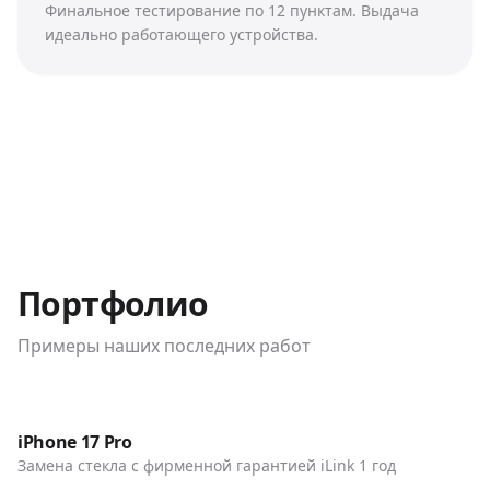
Финальное тестирование по 12 пунктам. Выдача
идеально работающего устройства.
Портфолио
Примеры наших последних работ
До / После
Телефоны
iPhone 17 Pro
Замена стекла с фирменной гарантией iLink 1 год
До / После