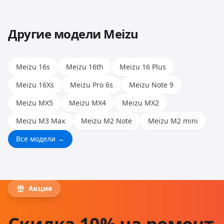
позволяет работать с любыми моделями.
Другие модели
Meizu
Meizu 16s
Meizu 16th
Meizu 16 Plus
Meizu 16Xs
Meizu Pro 6s
Meizu Note 9
Meizu MX5
Meizu MX4
Meizu MX2
Meizu M3 Max
Meizu M2 Note
Meizu M2 mini
Все модели →
Акция