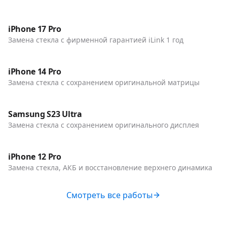
До / После
Телефоны
iPhone 17 Pro
Замена стекла с фирменной гарантией iLink 1 год
До / После
Телефоны
iPhone 14 Pro
Замена стекла с сохранением оригинальной матрицы
До / После
Телефоны
Samsung S23 Ultra
Замена стекла с сохранением оригинального дисплея
До / После
Телефоны
iPhone 12 Pro
Замена стекла, АКБ и восстановление верхнего динамика
Смотреть все работы