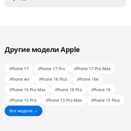
устройство на бесплатную диагностику —
Да, мы ремонтируем телефоны всех
мастер определит причину и предложит
популярных брендов: Apple, Samsung, Xiaomi,
решение.
Huawei, Honor и других. Опыт наших мастеров
позволяет работать с любыми моделями.
Другие модели
Apple
iPhone 17
iPhone 17 Pro
iPhone 17 Pro Max
iPhone Air
iPhone 16 Plus
iPhone 16e
iPhone 16 Pro Max
iPhone 16 Pro
iPhone 16
iPhone 15 Pro
iPhone 15 Pro Max
iPhone 15 Plus
Все модели →