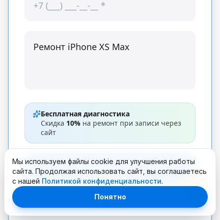
Бесплатная диагностика
Скидка
10%
на ремонт при записи через
сайт
Мы используем файлы cookie для улучшения работы
Продолжить
сайта. Продолжая использовать сайт, вы соглашаетесь
с нашей
Политикой конфиденциальности
.
Понятно
* Обязательные поля. Мы используем данные только для
связи по заявке.