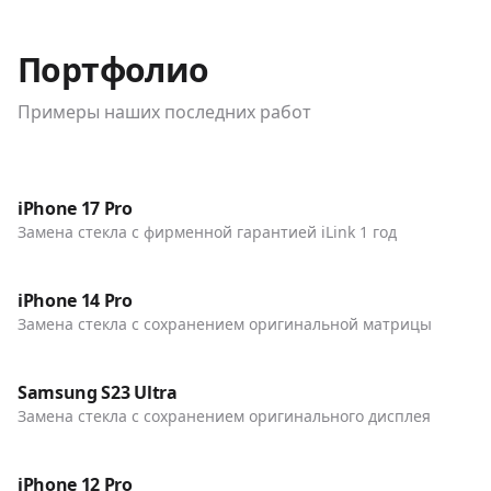
Портфолио
Примеры наших последних работ
До / После
Телефоны
iPhone 17 Pro
Замена стекла с фирменной гарантией iLink 1 год
До / После
Телефоны
iPhone 14 Pro
Замена стекла с сохранением оригинальной матрицы
До / После
Телефоны
Samsung S23 Ultra
Замена стекла с сохранением оригинального дисплея
До / После
Телефоны
iPhone 12 Pro