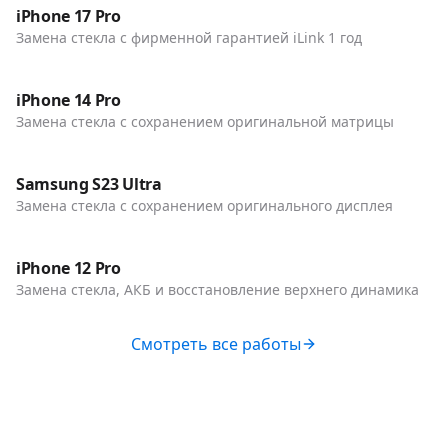
Телефоны
iPhone 17 Pro
Замена стекла с фирменной гарантией iLink 1 год
До / После
Телефоны
iPhone 14 Pro
Замена стекла с сохранением оригинальной матрицы
До / После
Телефоны
Samsung S23 Ultra
Замена стекла с сохранением оригинального дисплея
До / После
Телефоны
iPhone 12 Pro
Замена стекла, АКБ и восстановление верхнего динамика
Смотреть все работы