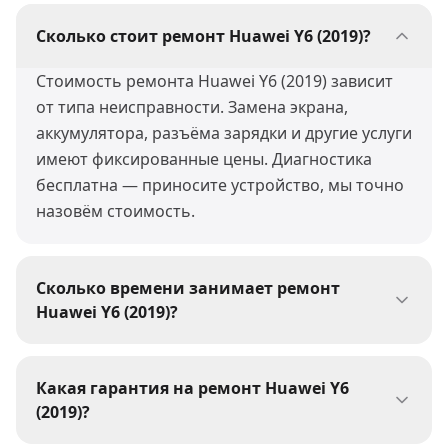
Сколько стоит ремонт Huawei Y6 (2019)?
Стоимость ремонта Huawei Y6 (2019) зависит
от типа неисправности. Замена экрана,
аккумулятора, разъёма зарядки и другие услуги
имеют фиксированные цены. Диагностика
бесплатна — приносите устройство, мы точно
назовём стоимость.
Сколько времени занимает ремонт
Huawei Y6 (2019)?
Большинство ремонтов Huawei Y6 (2019) мы
выполняем за 30-60 минут. Сложные работы
Какая гарантия на ремонт Huawei Y6
(пайка, восстановление после воды) могут
(2019)?
занять 1-3 дня. При сдаче устройства мастер