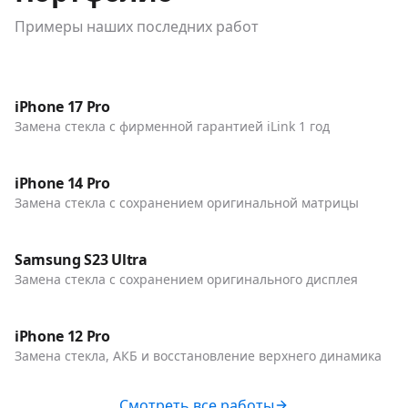
Примеры наших последних работ
До / После
Телефоны
iPhone 17 Pro
Замена стекла с фирменной гарантией iLink 1 год
До / После
Телефоны
iPhone 14 Pro
Замена стекла с сохранением оригинальной матрицы
До / После
Телефоны
Samsung S23 Ultra
Замена стекла с сохранением оригинального дисплея
До / После
Телефоны
iPhone 12 Pro
Замена стекла, АКБ и восстановление верхнего динамика
Смотреть все работы