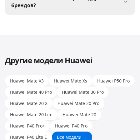
аккумулятор, проблемы с платой, залитие.
брендов?
Принесите устройство на бесплатную
Да, мы ремонтируем телефоны всех
диагностику — мастер определит причину и
популярных брендов: Apple, Samsung, Xiaomi,
предложит решение.
Huawei, Honor и других. Опыт наших мастеров
позволяет работать с любыми моделями.
Другие модели
Huawei
Huawei Mate X3
Huawei Mate Xs
Huawei P50 Pro
Huawei Mate 40 Pro
Huawei Mate 30 Pro
Huawei Mate 20 X
Huawei Mate 20 Pro
Huawei Mate 20 Lite
Huawei Mate 20
Huawei P40 Pro+
Huawei P40 Pro
Huawei P40 Lite E
Все модели →