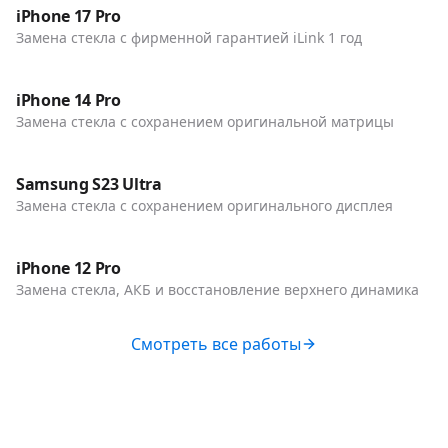
Телефоны
iPhone 17 Pro
Замена стекла с фирменной гарантией iLink 1 год
До / После
Телефоны
iPhone 14 Pro
Замена стекла с сохранением оригинальной матрицы
До / После
Телефоны
Samsung S23 Ultra
Замена стекла с сохранением оригинального дисплея
До / После
Телефоны
iPhone 12 Pro
Замена стекла, АКБ и восстановление верхнего динамика
Смотреть все работы