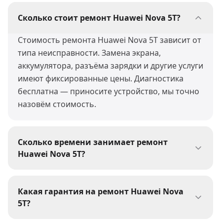
Сколько стоит ремонт Huawei Nova 5T?
Стоимость ремонта Huawei Nova 5T зависит от
типа неисправности. Замена экрана,
аккумулятора, разъёма зарядки и другие услуги
имеют фиксированные цены. Диагностика
бесплатна — приносите устройство, мы точно
назовём стоимость.
Сколько времени занимает ремонт
Huawei Nova 5T?
Большинство ремонтов Huawei Nova 5T мы
выполняем за 30-60 минут. Сложные работы
Какая гарантия на ремонт Huawei Nova
(пайка, восстановление после воды) могут
5T?
занять 1-3 дня. При сдаче устройства мастер