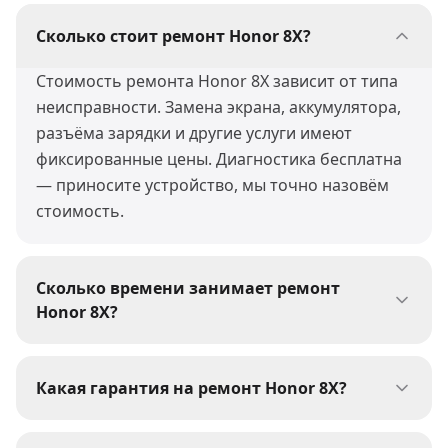
Сколько стоит ремонт Honor 8X?
Стоимость ремонта Honor 8X зависит от типа
неисправности. Замена экрана, аккумулятора,
разъёма зарядки и другие услуги имеют
фиксированные цены. Диагностика бесплатна
— приносите устройство, мы точно назовём
стоимость.
Сколько времени занимает ремонт
Honor 8X?
Большинство ремонтов Honor 8X мы
выполняем за 30-60 минут. Сложные работы
Какая гарантия на ремонт Honor 8X?
(пайка, восстановление после воды) могут
На все виды ремонта Honor 8X мы даём
занять 1-3 дня. При сдаче устройства мастер