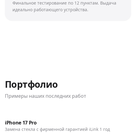
Финальное тестирование по 12 пунктам. Выдача
идеально работающего устройства.
Портфолио
Примеры наших последних работ
До / После
Телефоны
iPhone 17 Pro
Замена стекла с фирменной гарантией iLink 1 год
До / После