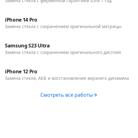
Замена стекла с фирменной гарантией iLink 1 год
До / После
Телефоны
iPhone 14 Pro
Замена стекла с сохранением оригинальной матрицы
До / После
Телефоны
Samsung S23 Ultra
Замена стекла с сохранением оригинального дисплея
До / После
Телефоны
iPhone 12 Pro
Замена стекла, АКБ и восстановление верхнего динамика
Смотреть все работы