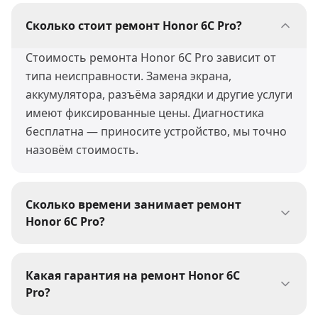
Сколько стоит ремонт Honor 6C Pro?
Стоимость ремонта Honor 6C Pro зависит от
типа неисправности. Замена экрана,
аккумулятора, разъёма зарядки и другие услуги
имеют фиксированные цены. Диагностика
бесплатна — приносите устройство, мы точно
назовём стоимость.
Сколько времени занимает ремонт
Honor 6C Pro?
Большинство ремонтов Honor 6C Pro мы
выполняем за 30-60 минут. Сложные работы
Какая гарантия на ремонт Honor 6C
(пайка, восстановление после воды) могут
Pro?
занять 1-3 дня. При сдаче устройства мастер