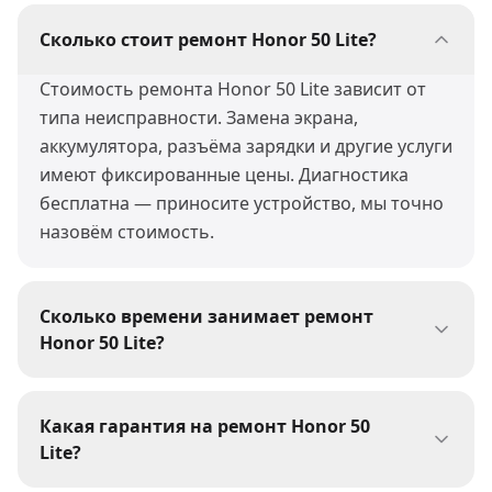
Сколько стоит ремонт Honor 50 Lite?
Стоимость ремонта Honor 50 Lite зависит от
типа неисправности. Замена экрана,
аккумулятора, разъёма зарядки и другие услуги
имеют фиксированные цены. Диагностика
бесплатна — приносите устройство, мы точно
назовём стоимость.
Сколько времени занимает ремонт
Honor 50 Lite?
Большинство ремонтов Honor 50 Lite мы
выполняем за 30-60 минут. Сложные работы
Какая гарантия на ремонт Honor 50
(пайка, восстановление после воды) могут
Lite?
занять 1-3 дня. При сдаче устройства мастер