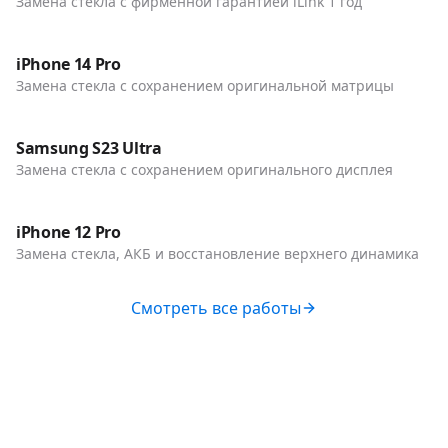
Замена стекла с фирменной гарантией iLink 1 год
До / После
Телефоны
iPhone 14 Pro
Замена стекла с сохранением оригинальной матрицы
До / После
Телефоны
Samsung S23 Ultra
Замена стекла с сохранением оригинального дисплея
До / После
Телефоны
iPhone 12 Pro
Замена стекла, АКБ и восстановление верхнего динамика
Смотреть все работы