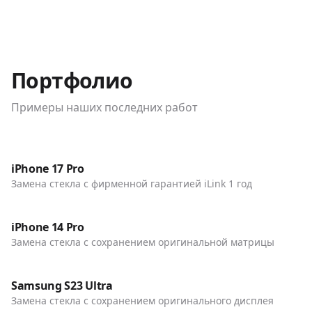
Портфолио
Примеры наших последних работ
До / После
Телефоны
iPhone 17 Pro
Замена стекла с фирменной гарантией iLink 1 год
До / После
Телефоны
iPhone 14 Pro
Замена стекла с сохранением оригинальной матрицы
До / После
Телефоны
Samsung S23 Ultra
Замена стекла с сохранением оригинального дисплея
До / После