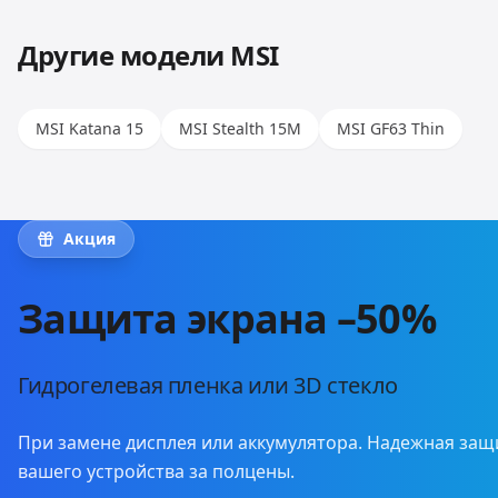
Другие модели
MSI
MSI Katana 15
MSI Stealth 15M
MSI GF63 Thin
Акция
Защита экрана –50%
Гидрогелевая пленка или 3D стекло
При замене дисплея или аккумулятора. Надежная защ
вашего устройства за полцены.