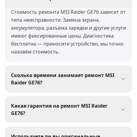
Стоимость ремонта MSI Raider GE76 зависит от
типа неисправности. Замена экрана,
аккумулятора, разъёма зарядки и другие услуги
имеют фиксированные цены. Диагностика
бесплатна — приносите устройство, мы точно
назовём стоимость.
Сколько времени занимает ремонт MSI
Raider GE76?
Большинство ремонтов MSI Raider GE76 мы
выполняем за 30-60 минут. Сложные работы
Какая гарантия на ремонт MSI Raider
(пайка, восстановление после воды) могут
GE76?
занять 1-3 дня. При сдаче устройства мастер
На все виды ремонта MSI Raider GE76 мы даём
сообщит точные сроки.
гарантию 1 год. Гарантия распространяется на
Используете ли вы оригинальные