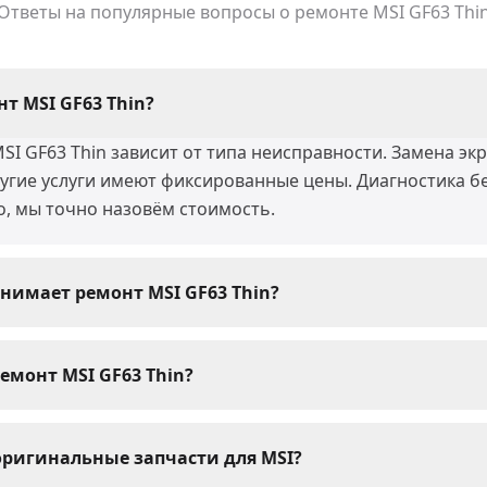
Ответы на популярные вопросы о ремонте
MSI GF63 Thi
т MSI GF63 Thin?
I GF63 Thin зависит от типа неисправности. Замена экр
ругие услуги имеют фиксированные цены. Диагностика б
о, мы точно назовём стоимость.
нимает ремонт MSI GF63 Thin?
в MSI GF63 Thin мы выполняем за 30-60 минут. Сложные
 воды) могут занять 1-3 дня. При сдаче устройства мас
емонт MSI GF63 Thin?
MSI GF63 Thin мы даём гарантию 1 год. Гарантия распро
и установленные запчасти. При возникновении пробле
оригинальные запчасти для MSI?