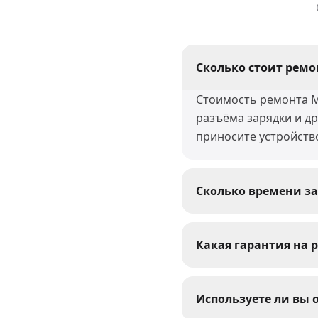
Сколько стоит ремон
Стоимость ремонта MS
разъёма зарядки и д
приносите устройств
Сколько времени за
Большинство ремонто
восстановление после
Какая гарантия на р
сроки.
На все виды ремонта 
выполненные работы 
Используете ли вы 
устраним.