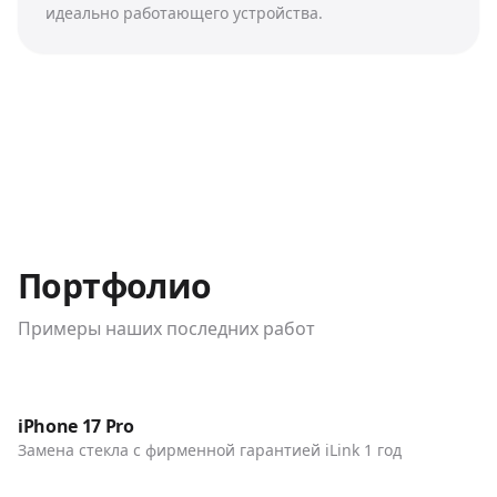
идеально работающего устройства.
Портфолио
Примеры наших последних работ
До / После
Телефоны
iPhone 17 Pro
Замена стекла с фирменной гарантией iLink 1 год
До / После