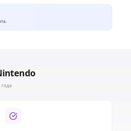
нта.
Nintendo
 года