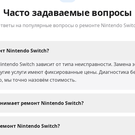
Часто задаваемые вопросы
тветы на популярные вопросы о ремонте
Nintendo Swit
нт Nintendo Switch?
ntendo Switch зависит от типа неисправности. Замена э
ругие услуги имеют фиксированные цены. Диагностика б
о, мы точно назовём стоимость.
нимает ремонт Nintendo Switch?
в Nintendo Switch мы выполняем за 30-60 минут. Сложн
 воды) могут занять 1-3 дня. При сдаче устройства мас
емонт Nintendo Switch?