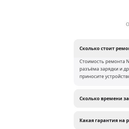
О
Сколько стоит ремо
Стоимость ремонта Ni
разъёма зарядки и д
приносите устройств
Сколько времени за
Большинство ремонто
восстановление после
Какая гарантия на р
сроки.