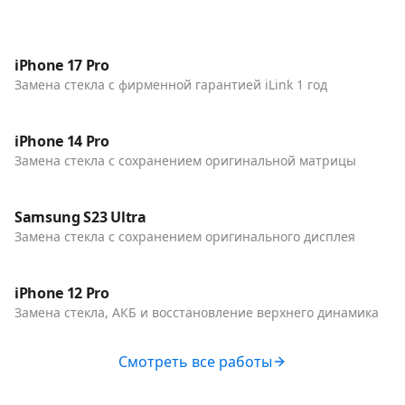
До / После
Телефоны
iPhone 17 Pro
Замена стекла с фирменной гарантией iLink 1 год
До / После
Телефоны
iPhone 14 Pro
Замена стекла с сохранением оригинальной матрицы
До / После
Телефоны
Samsung S23 Ultra
Замена стекла с сохранением оригинального дисплея
До / После
Телефоны
iPhone 12 Pro
Замена стекла, АКБ и восстановление верхнего динамика
Смотреть все работы