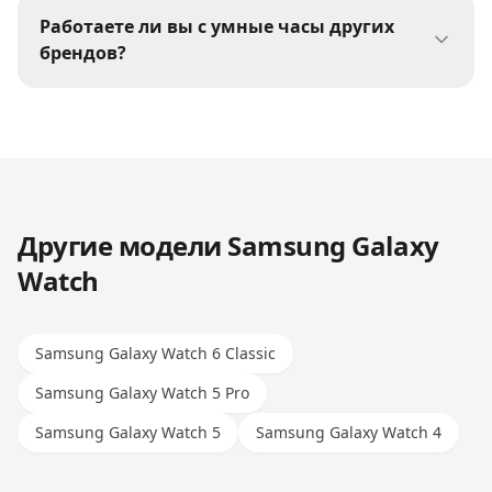
причин может быть много: разряженный
Работаете ли вы с умные часы других
аккумулятор, проблемы с платой, залитие.
брендов?
Принесите устройство на бесплатную
Да, мы ремонтируем умные часы всех
диагностику — мастер определит причину и
популярных брендов: Apple, Samsung, Xiaomi,
предложит решение.
Huawei, Honor и других. Опыт наших мастеров
позволяет работать с любыми моделями.
Другие модели
Samsung Galaxy
Watch
Samsung Galaxy Watch 6 Classic
Samsung Galaxy Watch 5 Pro
Samsung Galaxy Watch 5
Samsung Galaxy Watch 4