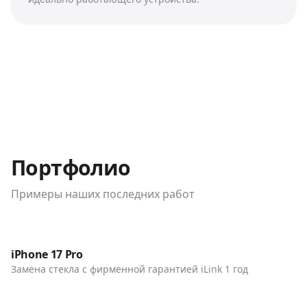
Портфолио
Примеры наших последних работ
До / После
Телефоны
iPhone 17 Pro
Замена стекла с фирменной гарантией iLink 1 год
До / После