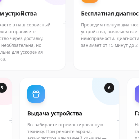
м устройства
Бесплатная диагно
аете в наш сервисный
Проводим полную диагнос
или отправляете
устройства, выявляем все
ство через доставку.
неисправности. Диагност
 необязательна, но
занимает от 15 минут до 2
льна для ускорения
са.
5
6
Выдача устройства
Г
Вы забираете отремонтированную
Н
технику. При ремонте экрана,
г
аккумулятора или задней крышки —
п