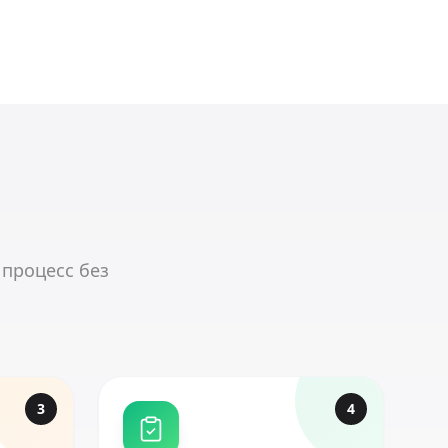
 процесс без
3
4