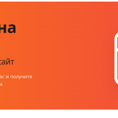
на
сайт
ас и получите
а.