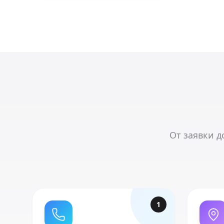
От заявки д
1