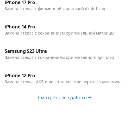
Телефоны
iPhone 17 Pro
Замена стекла с фирменной гарантией iLink 1 год
До / После
Телефоны
iPhone 14 Pro
Замена стекла с сохранением оригинальной матрицы
До / После
Телефоны
Samsung S23 Ultra
Замена стекла с сохранением оригинального дисплея
До / После
Телефоны
iPhone 12 Pro
Замена стекла, АКБ и восстановление верхнего динамика
Смотреть все работы