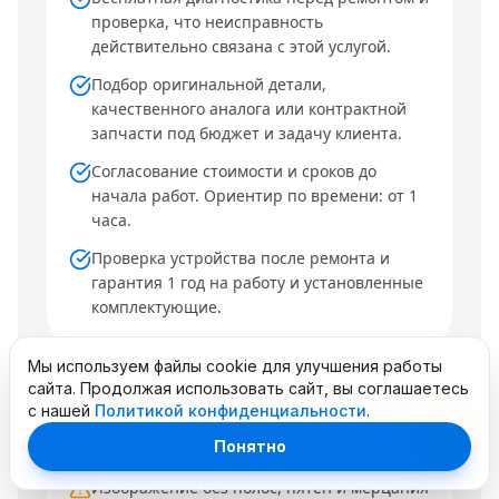
проверка, что неисправность
действительно связана с этой услугой.
Подбор оригинальной детали,
качественного аналога или контрактной
запчасти под бюджет и задачу клиента.
Согласование стоимости и сроков до
начала работ. Ориентир по времени: от 1
часа.
Проверка устройства после ремонта и
гарантия 1 год на работу и установленные
комплектующие.
Мы используем файлы cookie для улучшения работы
сайта. Продолжая использовать сайт, вы соглашаетесь
Когда чаще всего обращаются
с нашей
Политикой конфиденциальности
.
Понятно
Трещины или сколы на стекле планшета
Изображение без полос, пятен и мерцания