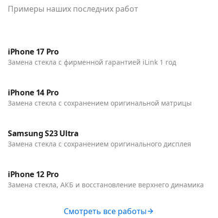
Примеры наших последних работ
До / После
Телефоны
iPhone 17 Pro
Замена стекла с фирменной гарантией iLink 1 год
До / После
Телефоны
iPhone 14 Pro
Замена стекла с сохранением оригинальной матрицы
До / После
Телефоны
Samsung S23 Ultra
Замена стекла с сохранением оригинального дисплея
До / После
Телефоны
iPhone 12 Pro
Замена стекла, АКБ и восстановление верхнего динамика
Смотреть все работы