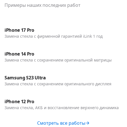
Примеры наших последних работ
До / После
Телефоны
iPhone 17 Pro
Замена стекла с фирменной гарантией iLink 1 год
До / После
Телефоны
iPhone 14 Pro
Замена стекла с сохранением оригинальной матрицы
До / После
Телефоны
Samsung S23 Ultra
Замена стекла с сохранением оригинального дисплея
До / После
Телефоны
iPhone 12 Pro
Замена стекла, АКБ и восстановление верхнего динамика
Смотреть все работы