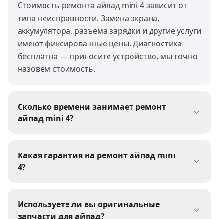
Стоимость ремонта айпад mini 4 зависит от
типа неисправности. Замена экрана,
аккумулятора, разъёма зарядки и другие услуги
имеют фиксированные цены. Диагностика
бесплатна — приносите устройство, мы точно
назовём стоимость.
Сколько времени занимает ремонт
айпад mini 4?
Большинство ремонтов айпад mini 4 мы
выполняем за 30-60 минут. Сложные работы
Какая гарантия на ремонт айпад mini
(пайка, восстановление после воды) могут
4?
занять 1-3 дня. При сдаче устройства мастер
На все виды ремонта айпад mini 4 мы даём
сообщит точные сроки.
гарантию 1 год. Гарантия распространяется на
Используете ли вы оригинальные
выполненные работы и установленные
запчасти для айпад?