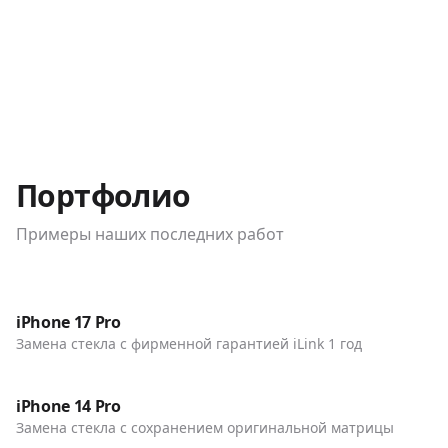
Портфолио
Примеры наших последних работ
До / После
Телефоны
iPhone 17 Pro
Замена стекла с фирменной гарантией iLink 1 год
До / После
Телефоны
iPhone 14 Pro
Замена стекла с сохранением оригинальной матрицы
До / После