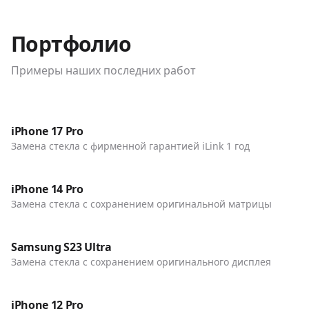
Портфолио
Примеры наших последних работ
До / После
Телефоны
iPhone 17 Pro
Замена стекла с фирменной гарантией iLink 1 год
До / После
Телефоны
iPhone 14 Pro
Замена стекла с сохранением оригинальной матрицы
До / После
Телефоны
Samsung S23 Ultra
Замена стекла с сохранением оригинального дисплея
До / После
Телефоны
iPhone 12 Pro