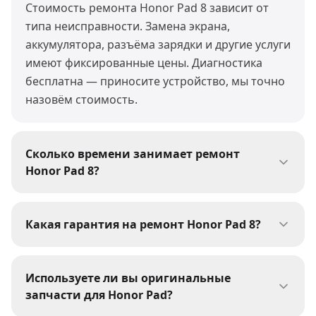
Стоимость ремонта Honor Pad 8 зависит от
типа неисправности. Замена экрана,
аккумулятора, разъёма зарядки и другие услуги
имеют фиксированные цены. Диагностика
бесплатна — приносите устройство, мы точно
назовём стоимость.
Сколько времени занимает ремонт
Honor Pad 8?
Большинство ремонтов Honor Pad 8 мы
выполняем за 30-60 минут. Сложные работы
Какая гарантия на ремонт Honor Pad 8?
(пайка, восстановление после воды) могут
На все виды ремонта Honor Pad 8 мы даём
занять 1-3 дня. При сдаче устройства мастер
гарантию 1 год. Гарантия распространяется на
сообщит точные сроки.
Используете ли вы оригинальные
выполненные работы и установленные
запчасти для Honor Pad?
запчасти. При возникновении проблем —