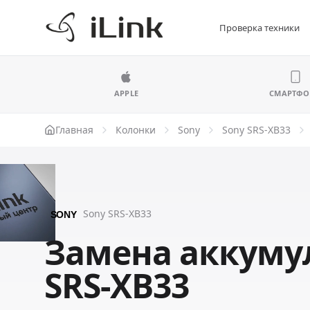
Проверка техники
APPLE
СМАРТФ
Главная
Колонки
Sony
Sony SRS-XB33
Sony SRS-XB33
Замена аккуму
SRS-XB33