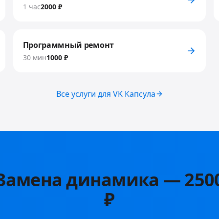
1 час
2000 ₽
Программный ремонт
30 мин
1000 ₽
Все услуги для
VK Капсула
Замена динамика
—
250
₽