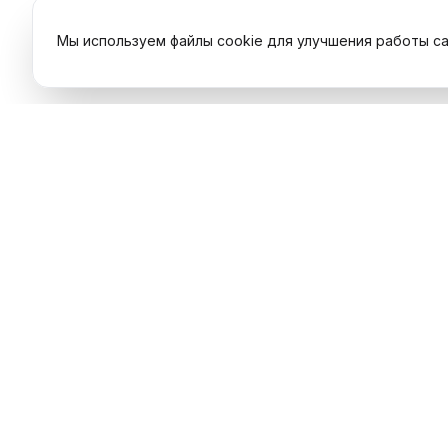
Мы используем файлы cookie для улучшения работы са
Услуги
Ремонт т
Профессиональный сервисный
Ремонт н
центр. Объединяем опытных