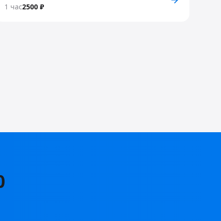
1 час
2500 ₽
0