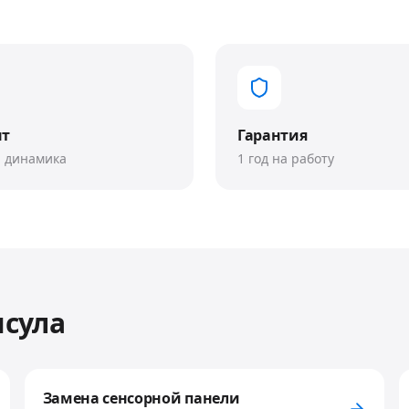
нт
Гарантия
 динамика
1 год на работу
псула
Замена сенсорной панели