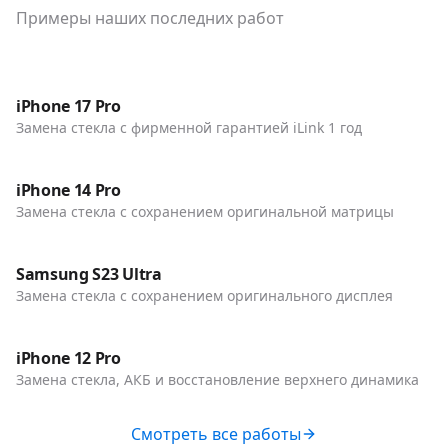
Примеры наших последних работ
До / После
Телефоны
iPhone 17 Pro
Замена стекла с фирменной гарантией iLink 1 год
До / После
Телефоны
iPhone 14 Pro
Замена стекла с сохранением оригинальной матрицы
До / После
Телефоны
Samsung S23 Ultra
Замена стекла с сохранением оригинального дисплея
До / После
Телефоны
iPhone 12 Pro
Замена стекла, АКБ и восстановление верхнего динамика
Смотреть все работы