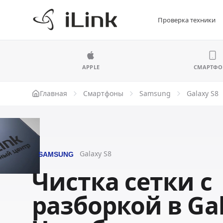
Проверка техники
APPLE
СМАРТФ
Главная
Смартфоны
Samsung
Galaxy S8
Galaxy S8
Чистка сетки с
разборкой в Gal