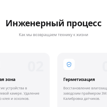
Инженерный процесс
Как мы возвращаем технику к жизни
0
2
ая зона
Герметизация
ие устройства в
Восстановление влагоза
левой камере. Удаление
заводским праймером 3M
о клея и осколков.
Калибровка датчиков.