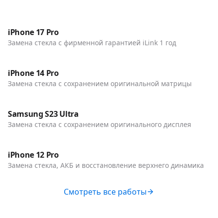
До / После
Телефоны
iPhone 17 Pro
Замена стекла с фирменной гарантией iLink 1 год
До / После
Телефоны
iPhone 14 Pro
Замена стекла с сохранением оригинальной матрицы
До / После
Телефоны
Samsung S23 Ultra
Замена стекла с сохранением оригинального дисплея
До / После
Телефоны
iPhone 12 Pro
Замена стекла, АКБ и восстановление верхнего динамика
Смотреть все работы