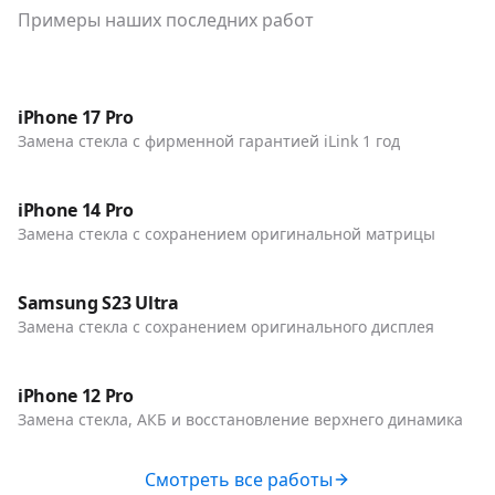
Примеры наших последних работ
До / После
Телефоны
iPhone 17 Pro
Замена стекла с фирменной гарантией iLink 1 год
До / После
Телефоны
iPhone 14 Pro
Замена стекла с сохранением оригинальной матрицы
До / После
Телефоны
Samsung S23 Ultra
Замена стекла с сохранением оригинального дисплея
До / После
Телефоны
iPhone 12 Pro
Замена стекла, АКБ и восстановление верхнего динамика
Смотреть все работы