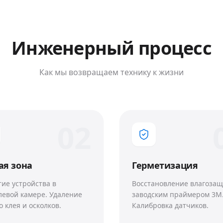
Инженерный процесс
Как мы возвращаем технику к жизни
0
2
ая зона
Герметизация
ие устройства в
Восстановление влагоза
левой камере. Удаление
заводским праймером 3M
о клея и осколков.
Калибровка датчиков.