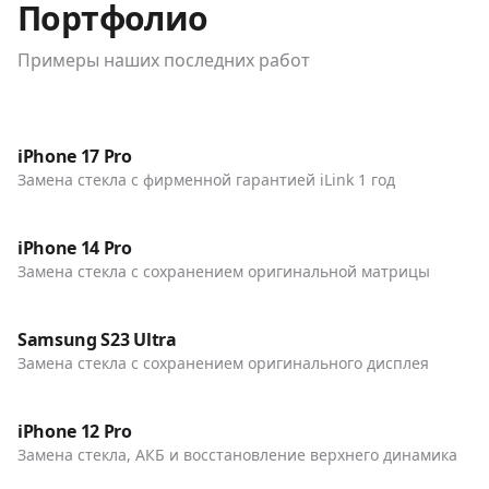
Портфолио
Примеры наших последних работ
До / После
Телефоны
iPhone 17 Pro
Замена стекла с фирменной гарантией iLink 1 год
До / После
Телефоны
iPhone 14 Pro
Замена стекла с сохранением оригинальной матрицы
До / После
Телефоны
Samsung S23 Ultra
Замена стекла с сохранением оригинального дисплея
До / После
Телефоны
iPhone 12 Pro
Замена стекла, АКБ и восстановление верхнего динамика