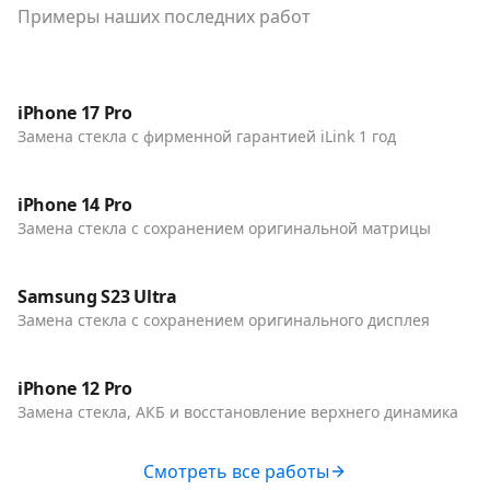
Примеры наших последних работ
До / После
Телефоны
iPhone 17 Pro
Замена стекла с фирменной гарантией iLink 1 год
До / После
Телефоны
iPhone 14 Pro
Замена стекла с сохранением оригинальной матрицы
До / После
Телефоны
Samsung S23 Ultra
Замена стекла с сохранением оригинального дисплея
До / После
Телефоны
iPhone 12 Pro
Замена стекла, АКБ и восстановление верхнего динамика
Смотреть все работы