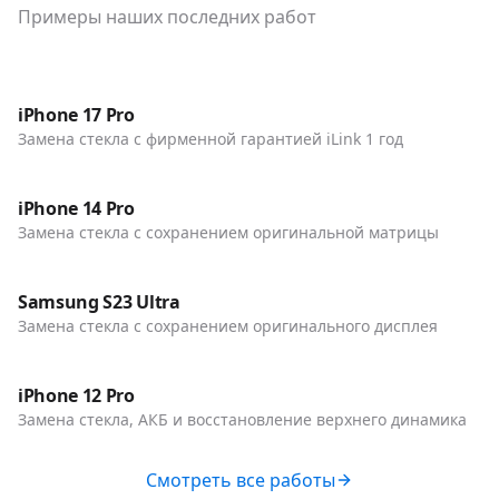
Примеры наших последних работ
До / После
Телефоны
iPhone 17 Pro
Замена стекла с фирменной гарантией iLink 1 год
До / После
Телефоны
iPhone 14 Pro
Замена стекла с сохранением оригинальной матрицы
До / После
Телефоны
Samsung S23 Ultra
Замена стекла с сохранением оригинального дисплея
До / После
Телефоны
iPhone 12 Pro
Замена стекла, АКБ и восстановление верхнего динамика
Смотреть все работы