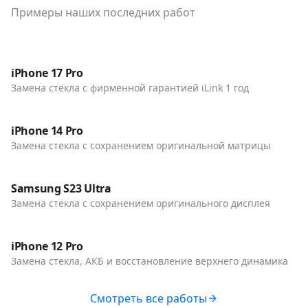
Примеры наших последних работ
До / После
Телефоны
iPhone 17 Pro
Замена стекла с фирменной гарантией iLink 1 год
До / После
Телефоны
iPhone 14 Pro
Замена стекла с сохранением оригинальной матрицы
До / После
Телефоны
Samsung S23 Ultra
Замена стекла с сохранением оригинального дисплея
До / После
Телефоны
iPhone 12 Pro
Замена стекла, АКБ и восстановление верхнего динамика
Смотреть все работы