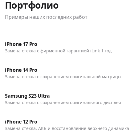
Портфолио
Примеры наших последних работ
До / После
Телефоны
iPhone 17 Pro
Замена стекла с фирменной гарантией iLink 1 год
До / После
Телефоны
iPhone 14 Pro
Замена стекла с сохранением оригинальной матрицы
До / После
Телефоны
Samsung S23 Ultra
Замена стекла с сохранением оригинального дисплея
До / После
Телефоны
iPhone 12 Pro
Замена стекла, АКБ и восстановление верхнего динамика