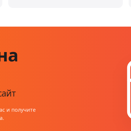
на
сайт
ас и получите
а.