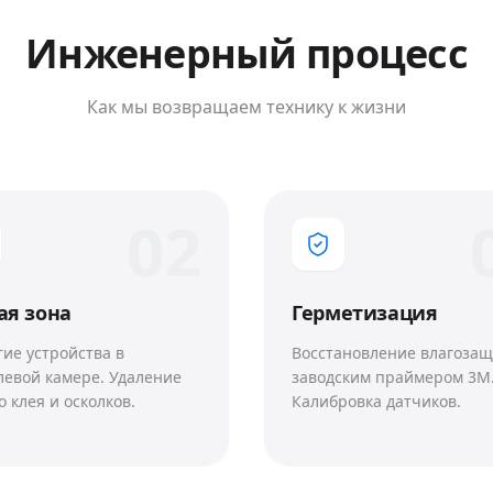
Инженерный процесс
Как мы возвращаем технику к жизни
0
2
ая зона
Герметизация
ие устройства в
Восстановление влагоза
левой камере. Удаление
заводским праймером 3M
о клея и осколков.
Калибровка датчиков.